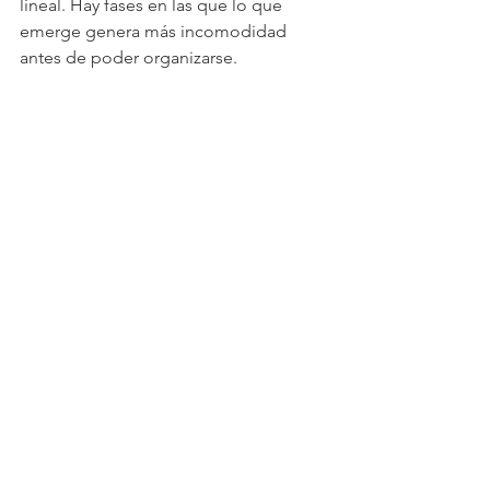
lineal. Hay fases en las que lo que 
emerge genera más incomodidad 
antes de poder organizarse.
Esto no implica empeorar en un 
sentido clínico, sino atravesar una parte 
necesaria del cambio.
CONCLUSIÓN
Cuando la terapia deja de gustarte…
puede ser una señal de que algo 
importante está empezando a moverse.
No es un momento fácil. Tampoco es 
un momento que deba idealizarse.
Pero sí es un punto en el que merece 
la pena detenerse a entender qué está 
ocurriendo,antes de decidir si avanzar 
o retirarse.
Porque no siempre es el inicio del 
retroceso. A veces es, precisamente, el 