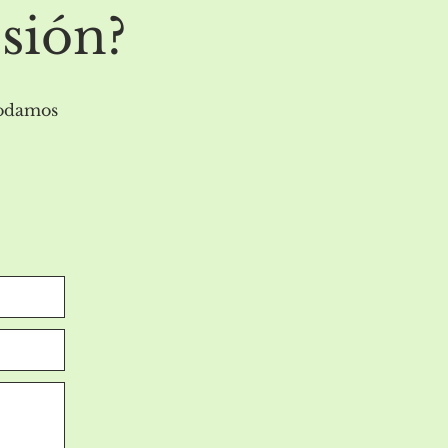
esión?
podamos