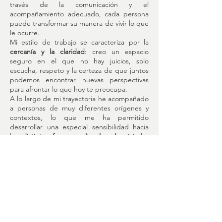
través de la comunicación y el
acompañamiento adecuado, cada persona
puede transformar su manera de vivir lo que
le ocurre.
Mi estilo de trabajo se caracteriza por la
cercanía y la claridad
: creo un espacio
seguro en el que no hay juicios, solo
escucha, respeto y la certeza de que juntos
podemos encontrar nuevas perspectivas
para afrontar lo que hoy te preocupa.
A lo largo de mi trayectoria he acompañado
a personas de muy diferentes orígenes y
contextos, lo que me ha permitido
desarrollar una especial sensibilidad hacia
las
distintas formas culturales de vivir las
emociones, los vínculos y los cambios vitales.
Esta experiencia enriquece mi práctica
clínica y me permite ofrecer un
acompañamiento cercano tanto en
procesos de duelo migratorio
, como en las
dificultades que surgen al adaptarse a
nuevas realidades personales, profesionales
o familiares.
Quienes me conocen suelen destacar que