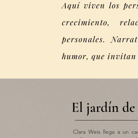
Aquí viven los per
crecimiento, rel
personales. Narra
humor, que invitan 
El jardín de
Clara Weis llega a un cas