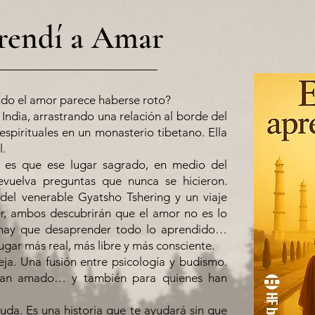
rendí a Amar
o el amor parece haberse roto?
a India, arrastrando una relación al borde del
espirituales en un monasterio tibetano. Ella
l.
 es que ese lugar sagrado, en medio del
 devuelva preguntas que nunca se hicieron.
del venerable Gyatsho Tshering y un viaje
er, ambos descubrirán que el amor no es lo
, hay que desaprender todo lo aprendido…
ugar más real, más libre y más consciente.
eja. Una fusión entre psicología y budismo.
 han amado… y también para quienes han
uda. Es una historia que te ayudará sin que