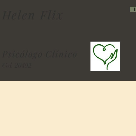
Helen Flix
Psicólogo Clínico
Col. 20492