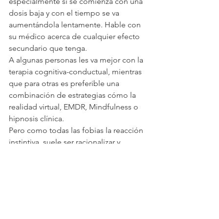
especialmente si se comienza con una 
dosis baja y con el tiempo se va 
aumentándola lentamente. Hable con 
su médico acerca de cualquier efecto 
secundario que tenga.
A algunas personas les va mejor con la 
terapia cognitiva-conductual, mientras 
que para otras es preferible una 
combinación de estrategias cómo la 
realidad virtual, EMDR, Mindfulness o 
hipnosis clínica.
Pero como todas las fobias la reacción 
instintiva, suele ser racionalizar y 
normalizar la “evitación” del lugar o 
situaciones que la desencadenan, lo 
que termina agrandando el problema.
“Todo lo que temo y evito, me 
persigue”
“Di adiós a los miedos con 