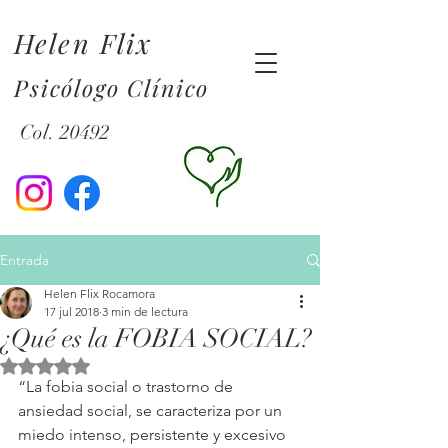
Helen Flix
Psicólogo Clínico
Col. 20492
Entrada
Helen Flix Rocamora
17 jul 2018
3 min de lectura
¿Qué es la FOBIA SOCIAL?
Obtuvo NaN de 5 estrellas.
“La fobia social o trastorno de 
ansiedad social, se caracteriza por un 
miedo intenso, persistente y excesivo 