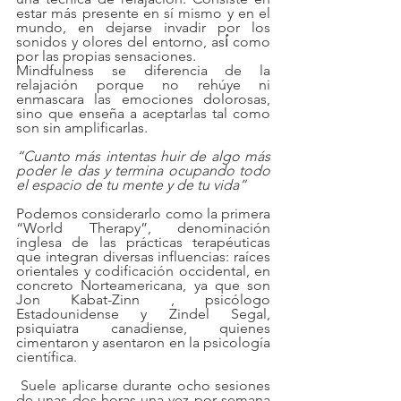
estar más presente en sí mismo y en el 
mundo, en dejarse invadir por los 
sonidos y olores del entorno, así́ como 
por las propias sensaciones.
Mindfulness se diferencia de la 
relajación porque no rehúye ni 
enmascara las emociones dolorosas, 
sino que enseña a aceptarlas tal como 
son sin amplificarlas.
“Cuanto más intentas huir de algo más 
poder le das y termina ocupando todo 
el espacio de tu mente y de tu vida”
Podemos considerarlo como la primera 
“World Therapy”, denominación 
inglesa de las prácticas terapéuticas 
que integran diversas influencias: raíces 
orientales y codificación occidental, en 
concreto Norteamericana, ya que son 
Jon Kabat-Zinn , psicólogo 
Estadounidense y Zindel Segal, 
psiquiatra canadiense, quienes 
cimentaron y asentaron en la psicología 
científica.  
 Suele aplicarse durante ocho sesiones 
de unas dos horas una vez por semana 