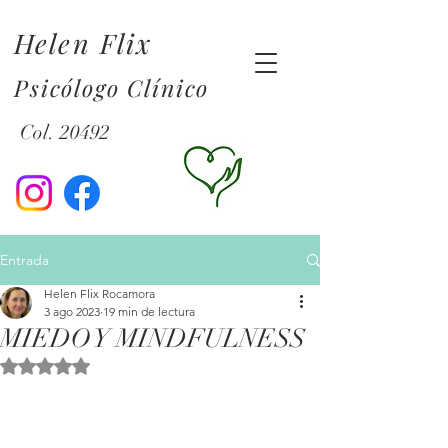
Helen Flix
Psicólogo Clínico
Col. 20492
Entrada
Helen Flix Rocamora
3 ago 2023
19 min de lectura
MIEDO Y MINDFULNESS
Obtuvo NaN de 5 estrellas.